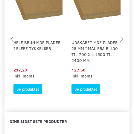
HELE BRUN MDF PLADER
UDSKÅRET MDF PLADER
U
I FLERE TYKKELSER
28 MM I MÅL FRA B 100
19
TIL 700 X L 1500 TIL
TI
2400 MM
1
237,23
127,50
5,
inkl. moms
inkl. moms
in
Se produktet
Se produktet
DINE SIDST SETE PRODUKTER