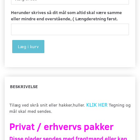
Herunder skrives så dit mål som altid skal være samme
eller mindre end overstående, ( Længderetning først.
Læg i kurv
BESKRIVELSE
KLIK HER
Tilæg ved skrå snit eller hakker,huller.
Tegning og
mål skal med sendes.
Privat / erhvervs pakker
Disse plader sendes med fragtmand eller kan