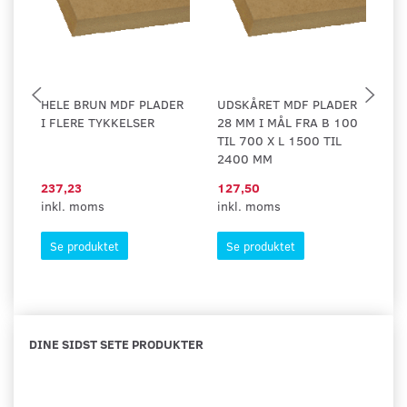
HELE BRUN MDF PLADER
UDSKÅRET MDF PLADER
U
I FLERE TYKKELSER
28 MM I MÅL FRA B 100
19
TIL 700 X L 1500 TIL
TI
2400 MM
1
237,23
127,50
5,
inkl. moms
inkl. moms
in
Se produktet
Se produktet
DINE SIDST SETE PRODUKTER