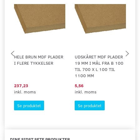
HELE BRUN MDF PLADER
UDSKÅRET MDF PLADER
U
I FLERE TYKKELSER
19 MM I MÅL FRA B 100
10
TIL 700 X L 100 TIL
TI
1100 MM
1
237,23
5,56
3,
inkl. moms
inkl. moms
in
Se produktet
Se produktet
DINE SIDST SETE PRODUKTER