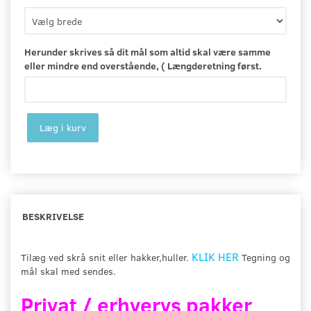
Herunder skrives så dit mål som altid skal være samme
eller mindre end overstående, ( Længderetning først.
Læg i kurv
BESKRIVELSE
KLIK HER
Tilæg ved skrå snit eller hakker,huller.
Tegning og
mål skal med sendes.
Privat / erhvervs pakker