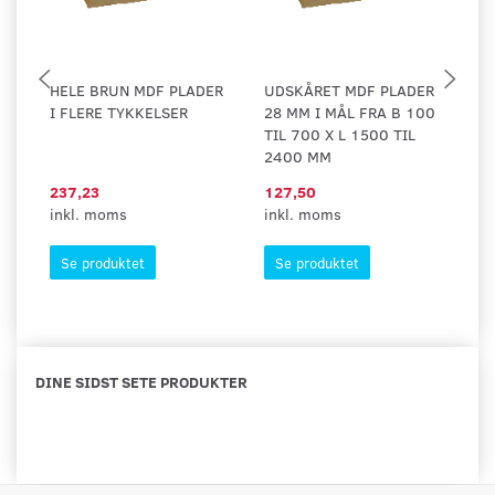
HELE BRUN MDF PLADER
UDSKÅRET MDF PLADER
U
I FLERE TYKKELSER
28 MM I MÅL FRA B 100
10
TIL 700 X L 1500 TIL
TI
2400 MM
1
237,23
127,50
3,
inkl. moms
inkl. moms
in
Se produktet
Se produktet
DINE SIDST SETE PRODUKTER