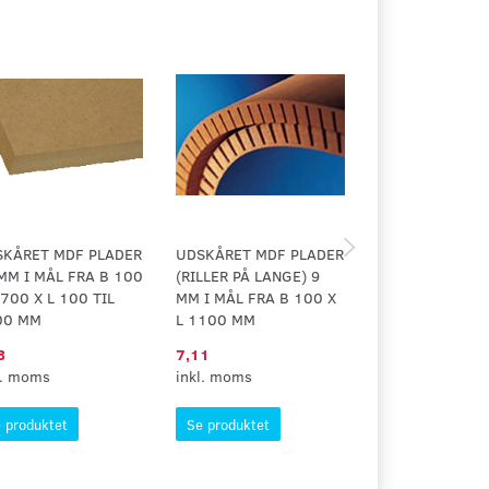
SKÅRET MDF PLADER
UDSKÅRET MDF PLADER
UDSKÅRET MDF
MM I MÅL FRA B 100
(RILLER PÅ LANGE) 9
10 MM I MÅL F
 700 X L 100 TIL
MM I MÅL FRA B 100 X
100 TI 700 X L
00 MM
L 1100 MM
TIL 2400 MM
3
7,11
45,00
l. moms
inkl. moms
inkl. moms
 produktet
Se produktet
Se produktet