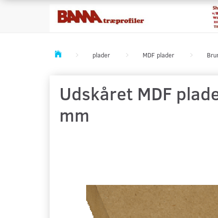
plader
MDF plader
Bru
Udskåret MDF plader
mm