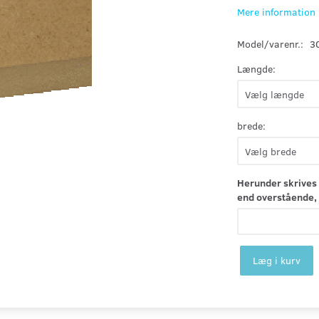
Mere information
Model/varenr.:
3
Længde:
brede:
Herunder skrives 
end overstående, 
Læg i kurv