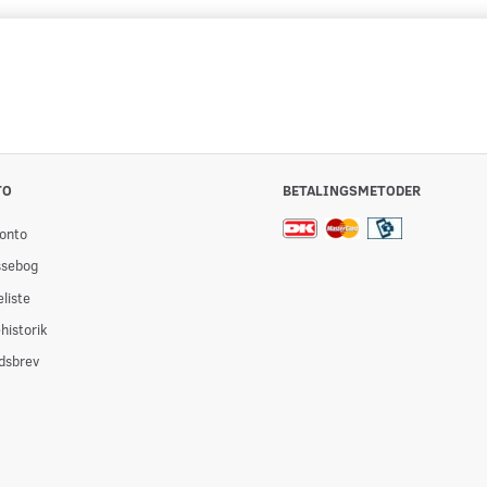
TO
BETALINGSMETODER
onto
ssebog
liste
historik
dsbrev