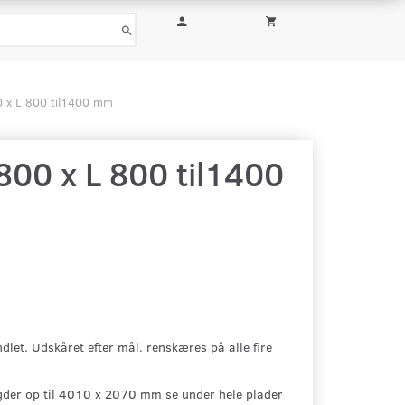
0 x L 800 til1400 mm
800 x L 800 til1400
let. Udskåret efter mål. renskæres på alle fire
der op til
4010
x 2070 mm se under hele plader