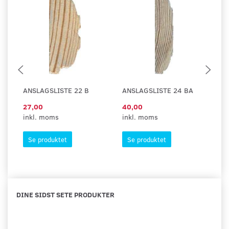
ANSLAGSLISTE 22 B
ANSLAGSLISTE 24 BA
A
27,00
40,00
6
inkl. moms
inkl. moms
in
Se produktet
Se produktet
DINE SIDST SETE PRODUKTER