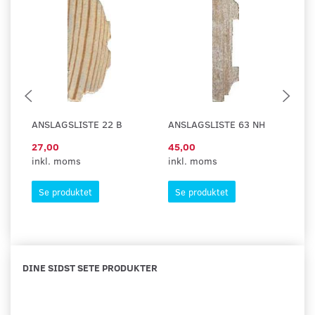
ANSLAGSLISTE 22 B
ANSLAGSLISTE 63 NH
A
27,00
45,00
6
inkl. moms
inkl. moms
in
Se produktet
Se produktet
DINE SIDST SETE PRODUKTER