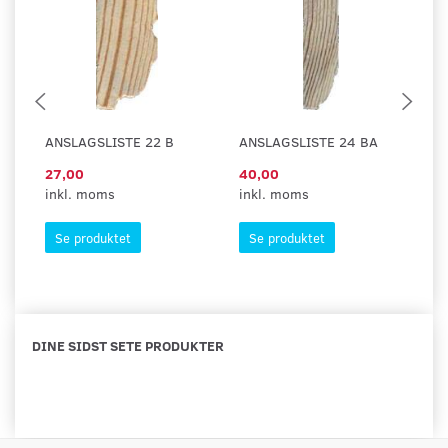
ANSLAGSLISTE 22 B
ANSLAGSLISTE 24 BA
A
27,00
40,00
4
inkl. moms
inkl. moms
in
Se produktet
Se produktet
DINE SIDST SETE PRODUKTER