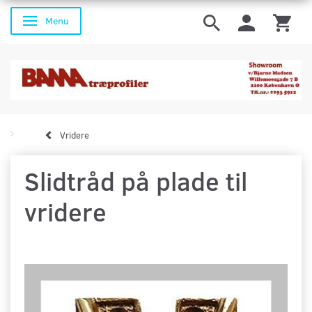
Menu
Skifte navigation
Vridere
Slidtråd på plade til
vridere