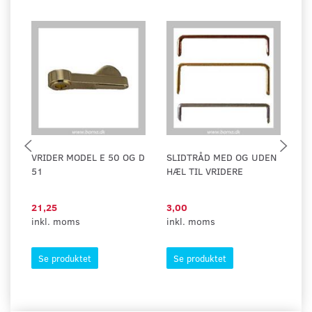
VRIDER MODEL E 50 OG D
SLIDTRÅD MED OG UDEN
V
51
HÆL TIL VRIDERE
FO
21,25
3,00
68
inkl. moms
inkl. moms
in
Se produktet
Se produktet