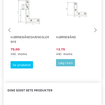
HJØRNEBÅNDSHÆNGSLER
HJØRNEBÅND
V
NYE
G
75,00
13,75
29
inkl. moms
inkl. moms
in
Læg i kurv
Se produktet
DINE SIDST SETE PRODUKTER