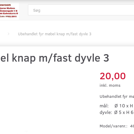
Ubehandlet fyr møbel knap m/fast dyvle 3
el knap m/fast dyvle 3
20,00
inkl. moms
Ubehandlet fyr m
mål: Ø 10 x H
dyvle: Ø 5 x H 
Model/varenr.:
4