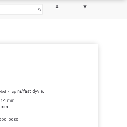
m/fast dyvle.
øbel knap
 14 mm
6 mm
000_0080