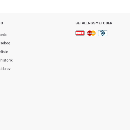
TO
BETALINGSMETODER
onto
ssebog
liste
historik
dsbrev