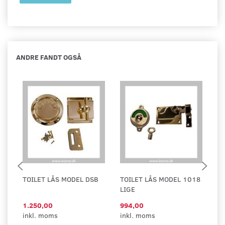
ANDRE FANDT OGSÅ
TOILET LÅS MODEL DSB
TOILET LÅS MODEL 1018
T
LIGE
P
1.250,00
994,00
1
inkl. moms
inkl. moms
in