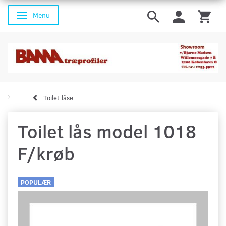
Menu
Skifte navigation
Toilet låse
Toilet lås model 1018
F/krøb
POPULÆR