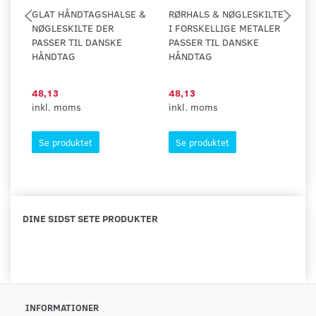
GLAT HÅNDTAGSHALSE &
RØRHALS & NØGLESKILTE
E
NØGLESKILTE DER
I FORSKELLIGE METALER
H
PASSER TIL DANSKE
PASSER TIL DANSKE
N
HÅNDTAG
HÅNDTAG
P
H
48,13
48,13
4
inkl. moms
inkl. moms
in
Se produktet
Se produktet
DINE SIDST SETE PRODUKTER
INFORMATIONER