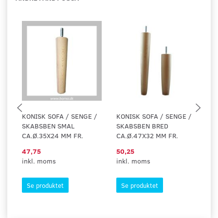
KONISK SOFA / SENGE /
KONISK SOFA / SENGE /
BE
SKABSBEN SMAL
SKABSBEN BRED
F
CA.Ø.35X24 MM FR.
CA.Ø.47X32 MM FR.
9
47,75
50,25
68
inkl. moms
inkl. moms
in
Se produktet
Se produktet