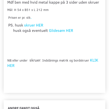
Mdf ben med hvid metal kappe på 3 sider uden skruer
Mål: H 54 x B51 x L 212 mm
.
Prisen er pr. stk
PS.
husk
skruer HER
husk også eventuelt
Glidesøm HER
skruer
KLIK
NB:eller under
: Indslånings møtrik og bordskruer
HER
ANDRE FANDT OGSÅ