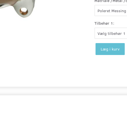
Matriale /Metal /
Tilbehør 1:
Læg i kurv