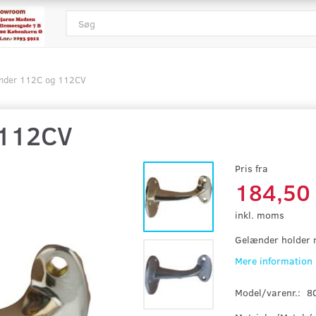
nder 112C og 112CV
 112CV
Pris fra
184,50
inkl. moms
Gelænder holder 
Mere information
Model/varenr.:
8