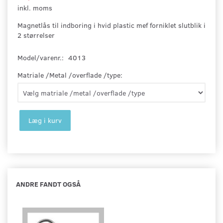
inkl. moms
Magnetlås til indboring i hvid plastic mef forniklet slutblik i
2 størrelser
Model/varenr.:
4013
Matriale /Metal /overflade /type:
Læg i kurv
ANDRE FANDT OGSÅ