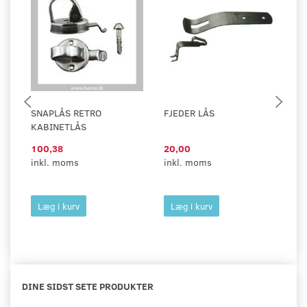
SNAPLÅS RETRO
FJEDER LÅS
SN
KABINETLÅS
100,38
20,00
3
inkl. moms
inkl. moms
37
in
Læg i kurv
Læg i kurv
DINE SIDST SETE PRODUKTER