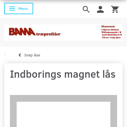
Menu
Skifte navigation
Snap låse
Indborings magnet lås