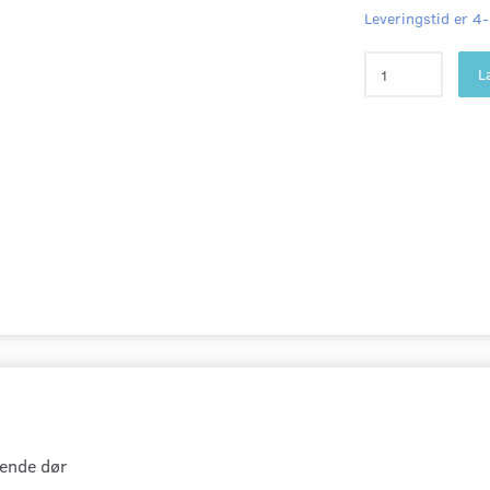
Leveringstid er 4
L
ående dør