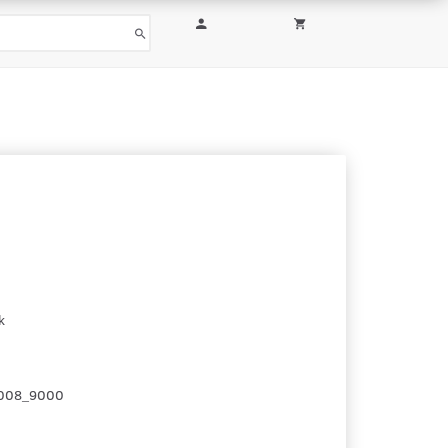
k
008_9000