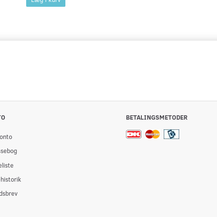
TO
BETALINGSMETODER
onto
ssebog
liste
historik
dsbrev