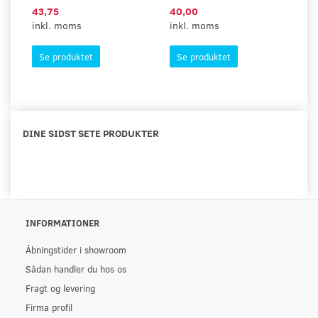
43,75
40,00
4
inkl. moms
inkl. moms
in
Se produktet
Se produktet
DINE SIDST SETE PRODUKTER
INFORMATIONER
Åbningstider i showroom
Sådan handler du hos os
Fragt og levering
Firma profil