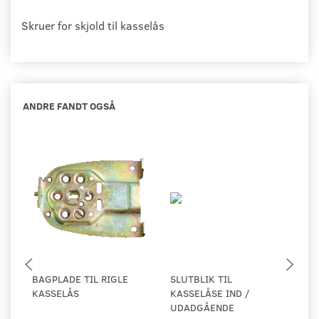
Skruer for skjold til kasselås
ANDRE FANDT OGSÅ
BAGPLADE TIL RIGLE
SLUTBLIK TIL
B
KASSELÅS
KASSELÅSE IND /
K
UDADGÅENDE