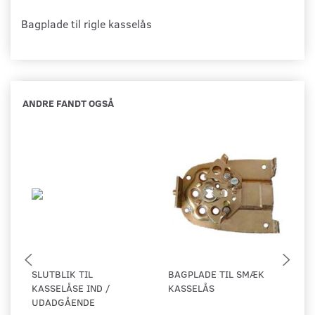
Bagplade til rigle kasselås
ANDRE FANDT OGSÅ
SLUTBLIK TIL
BAGPLADE TIL SMÆK
S
KASSELÅSE IND /
KASSELÅS
C
UDADGÅENDE