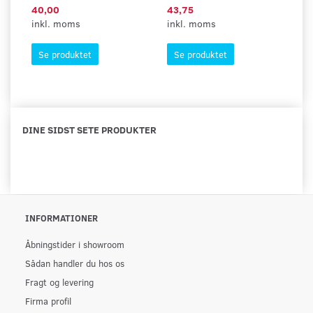
40,00
43,75
6,
inkl. moms
inkl. moms
in
Se produktet
Se produktet
DINE SIDST SETE PRODUKTER
INFORMATIONER
Åbningstider i showroom
Sådan handler du hos os
Fragt og levering
Firma profil