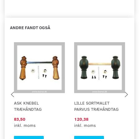
ANDRE FANDT OGSÅ
ASK KNEBEL
LILLE SORTMALET
A
TRÆHÅNDTAG
PARVUS TRÆHÅNDTAG
83,50
120,38
7
inkl. moms
inkl. moms
in