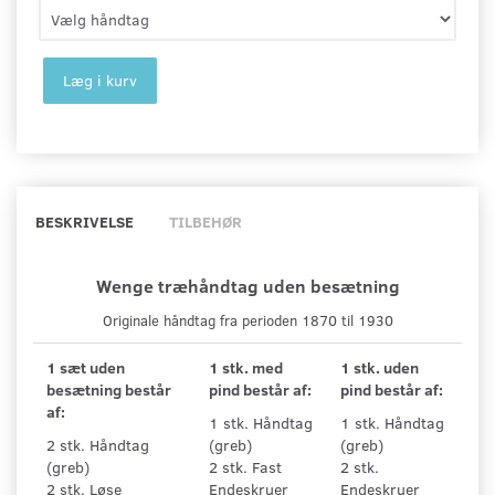
Læg i kurv
BESKRIVELSE
TILBEHØR
Wenge træhåndtag uden besætning
Originale håndtag fra perioden 1870 til 1930
1 sæt uden
1 stk. med
1 stk. uden
besætning består
pind består af:
pind består af:
af:
1 stk. Håndtag
1 stk. Håndtag
2 stk. Håndtag
(greb)
(greb)
(greb)
2 stk. Fast
2 stk.
2 stk. Løse
Endeskruer
Endeskruer