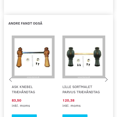
ANDRE FANDT OGSÅ
ASK KNEBEL
LILLE SORTMALET
A
TRÆHÅNDTAG
PARVUS TRÆHÅNDTAG
83,50
120,38
7
inkl. moms
inkl. moms
in