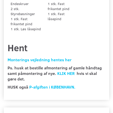
Endeskruer
1 stk. Fast
2 stk.
frikantet pind
Styrebøsninger
1 stk. Fast
1 stk. Fast
låsepind
frikantet pind
1 stk. Løs låsepind
Hent
Monterings vejledning hentes her
Ps. husk at bestille afmontering af gamle håndtag
samt påmontering af nye.
KLIK HER
hvis vi skal
gøre det.
HUSK også
P-afgiften i KØBENHAVN.