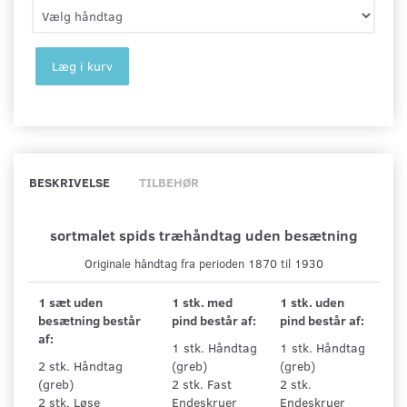
Læg i kurv
BESKRIVELSE
TILBEHØR
sortmalet spids træhåndtag uden besætning
Originale håndtag fra perioden 1870 til 1930
1 sæt uden
1 stk. med
1 stk. uden
besætning består
pind består af:
pind består af:
af:
1 stk. Håndtag
1 stk. Håndtag
2 stk. Håndtag
(greb)
(greb)
(greb)
2 stk. Fast
2 stk.
2 stk. Løse
Endeskruer
Endeskruer