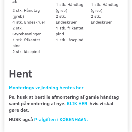
af:
1 stk. Håndtag
1 stk. Håndtag
2 stk. Håndtag
(greb)
(greb)
(greb)
2 stk.
2 stk.
4 stk. Endeskruer
Endeskruer
Endeskruer
2 stk.
1 stk. frikantet
Styrebøsninger
pind
1 stk. frikantet
1 stk. låsepind
pind
2 stk. låsepind
Hent
Monterings vejledning hentes her
Ps. husk at bestille afmontering af gamle håndtag
samt påmontering af nye.
KLIK HER
hvis vi skal
gøre det.
HUSK også
P-afgiften i KØBENHAVN.