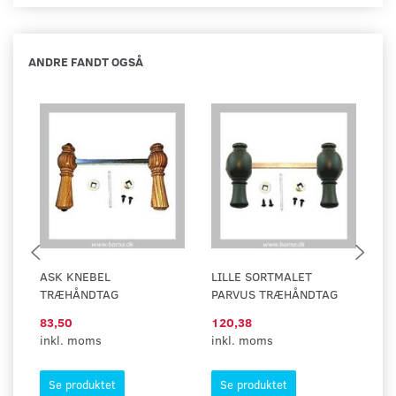
ANDRE FANDT OGSÅ
ASK KNEBEL
LILLE SORTMALET
A
TRÆHÅNDTAG
PARVUS TRÆHÅNDTAG
83,50
120,38
7
inkl. moms
inkl. moms
in
Se produktet
Se produktet