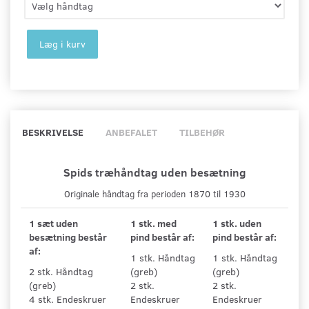
Læg i kurv
BESKRIVELSE
ANBEFALET
TILBEHØR
Spids træhåndtag uden besætning
Originale håndtag fra perioden 1870 til 1930
1 sæt uden
1 stk. med
1 stk. uden
besætning består
pind består af:
pind består af:
af:
1 stk. Håndtag
1 stk. Håndtag
2 stk. Håndtag
(greb)
(greb)
(greb)
2 stk.
2 stk.
4 stk. Endeskruer
Endeskruer
Endeskruer