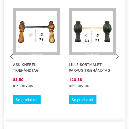
ASK KNEBEL
LILLE SORTMALET
A
TRÆHÅNDTAG
PARVUS TRÆHÅNDTAG
83,50
120,38
7
inkl. moms
inkl. moms
in
Se produktet
Se produktet