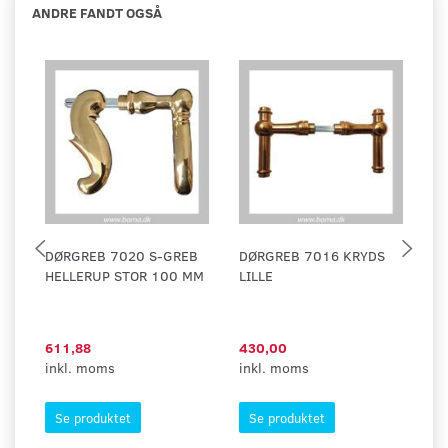
ANDRE FANDT OGSÅ
DØRGREB 7020 S-GREB
DØRGREB 7016 KRYDS
D
HELLERUP STOR 100 MM
LILLE
HE
611,88
430,00
53
inkl. moms
inkl. moms
in
Se produktet
Se produktet