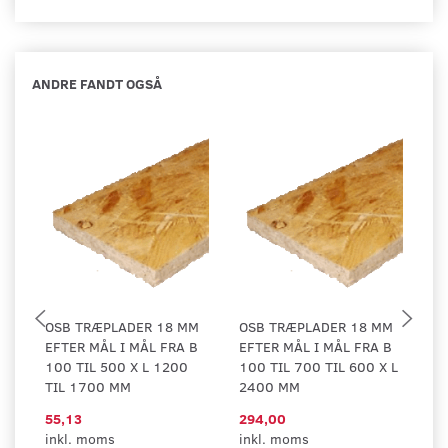
ANDRE FANDT OGSÅ
OSB TRÆPLADER 18 MM
OSB TRÆPLADER 18 MM
O
EFTER MÅL I MÅL FRA B
EFTER MÅL I MÅL FRA B
EF
100 TIL 500 X L 1200
100 TIL 700 TIL 600 X L
10
TIL 1700 MM
2400 MM
1
55,13
294,00
Ri
inkl. moms
inkl. moms
+