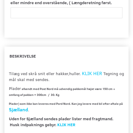
eller mindre end overstående, ( Længderetning først.
BESKRIVELSE
KLIK HER
Tilæg ved skrå snit eller hakker,huller.
Tegning og
mål skal med sendes.
Plader
afsendt med Post Nord må udvendig pakkemål højst være 150 cm +
omfang af pakken = 300cm / 30. Kg
Plader) som ikke kan leveres med Pord Nord. Kan jeg levere med bil efter aftale på
Sjælland
.
Uden for Sjælland sendes plader lister med fragtmand.
Husk indpaknings gebyr.
KLIK HER