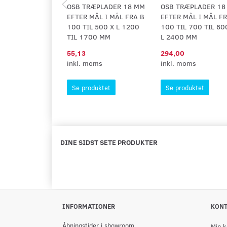
OSB TRÆPLADER 18 MM
OSB TRÆPLADER 18
EFTER MÅL I MÅL FRA B
EFTER MÅL I MÅL F
100 TIL 500 X L 1200
100 TIL 700 TIL 60
TIL 1700 MM
L 2400 MM
55,13
294,00
inkl. moms
inkl. moms
Se produktet
Se produktet
DINE SIDST SETE PRODUKTER
INFORMATIONER
KON
Åbningstider i showroom
Min k