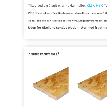
KLIK HER
Tilæg ved skrå snit eller hakker,huller.
Te
Plader
afsendt med Post Nord må udvendig pakkemål højst være 15
Plader) som ikke kan leveres med Pord Nord. Kan jeg levere med bil ef
Uden for Sjælland sendes plader lister med fragtm
ANDRE FANDT OGSÅ