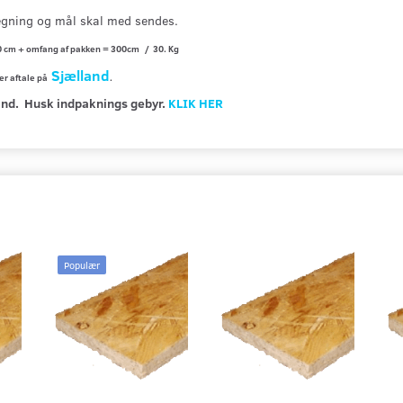
gning og mål skal med sendes.
0 cm + omfang af pakken = 300cm / 30. Kg
Sjælland
ter aftale på
.
and. Husk indpaknings gebyr.
KLIK HER
Populær