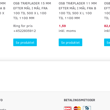
 MM
OSB TRÆPLADER 15 MM
OSB TRÆPLADER 11 MM
OS
RA B
EFTER MÅL I MÅL FRA
EFTER MÅL I MÅL FRA B
EFT
0 X
100 TIL 500 X L 100
100 TIL 500 X L 100
100
TIL 1100 MM
TIL 1100 MM
TIL
Ring for pris
1,59
82,
+4522935912
inkl. moms
ink
Se produktet
Se produktet
Se
TO
BETALINGSMETODER
onto