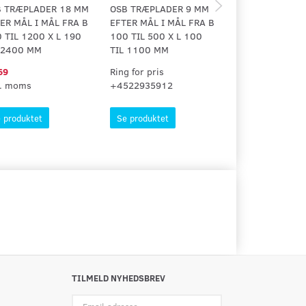
B TRÆPLADER 18 MM
OSB TRÆPLADER 9 MM
OSB TRÆPLADE
ER MÅL I MÅL FRA B
EFTER MÅL I MÅL FRA B
EFTER MÅL I MÅ
 TIL 1200 X L 190
100 TIL 500 X L 100
100 TIL 1200 X
 2400 MM
TIL 1100 MM
TIL 2400 MM
69
Ring for pris
Ring for pris
l. moms
+4522935912
+4522935912
 produktet
Se produktet
Se produktet
TILMELD NYHEDSBREV
Email-