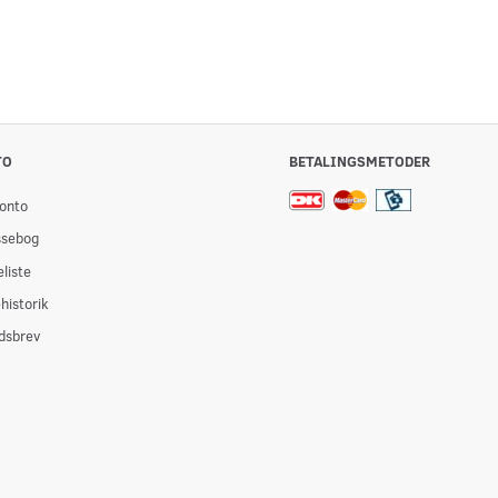
TO
BETALINGSMETODER
onto
ssebog
liste
historik
dsbrev