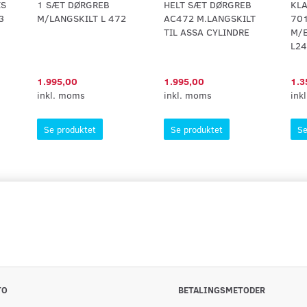
IS
1 SÆT DØRGREB
HELT SÆT DØRGREB
KL
3
M/LANGSKILT L 472
AC472 M.LANGSKILT
70
TIL ASSA CYLINDRE
M/
L24
1.995,00
1.995,00
1.3
inkl. moms
inkl. moms
ink
Se produktet
Se produktet
Se
TO
BETALINGSMETODER