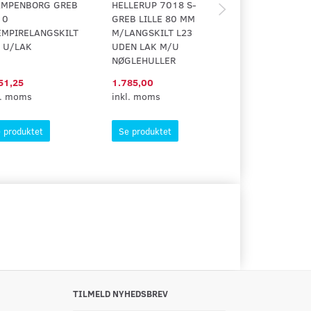
AMPENBORG GREB
HELLERUP 7018 S-
SORTMALET TR
10
GREB LILLE 80 MM
M/LANGSKILT
EMPIRELANGSKILT
M/LANGSKILT L23
 U/LAK
UDEN LAK M/U
NØGLEHULLER
51,25
1.785,00
1.100,40
l. moms
inkl. moms
inkl. moms
 produktet
Se produktet
Se produktet
TILMELD NYHEDSBREV