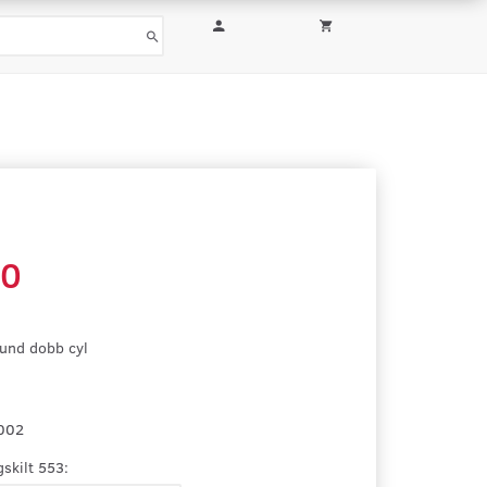
00
und dobb cyl
002
skilt 553: