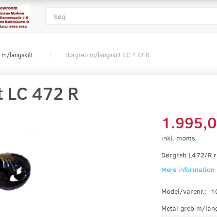
 m/langskilt
Dørgreb m/langskilt LC 472 R
t LC 472 R
1.995,
inkl. moms
Dørgreb L472/R r
Mere information
Model/varenr.:
1
Metal greb m/lang