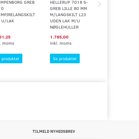
AMPENBORG GREB
HELLERUP 7018 S-
SORTMALET TR
10
GREB LILLE 80 MM
M/LANGSKILT
EMPIRELANGSKILT
M/LANGSKILT L23
 U/LAK
UDEN LAK M/U
NØGLEHULLER
51,25
1.785,00
1.100,40
l. moms
inkl. moms
inkl. moms
 produktet
Se produktet
Se produktet
TILMELD NYHEDSBREV