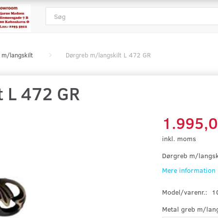
 m/langskilt
Dørgreb m/langskilt L 472 GR
t L 472 GR
1.995,
inkl. moms
Dørgreb m/langsk
Mere information
Model/varenr.:
1
Metal greb m/lang