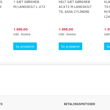
IS
1 SÆT DØRGREB
HELT SÆT DØRGREB
KL
3
M/LANGSKILT L 472
AC472 M.LANGSKILT
70
TIL ASSA CYLINDRE
M/
L24
1.995,00
1.995,00
1.3
inkl. moms
inkl. moms
ink
Se produktet
Se produktet
Se
TO
BETALINGSMETODER