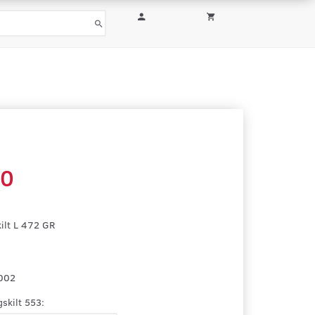
00
ilt L 472 GR
002
skilt 553: