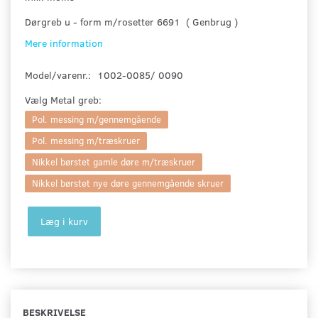
Dørgreb u - form m/rosetter 6691 ( Genbrug )
Mere information
Model/varenr.:
1002-0085/ 0090
Vælg
Metal greb:
Pol. messing m/gennemgående
Pol. messing m/træskruer
Nikkel børstet gamle døre m/træskruer
Nikkel børstet nye døre gennemgående skruer
Læg i kurv
BESKRIVELSE