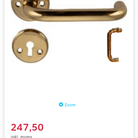
Zoom
247,50
inkl. moms