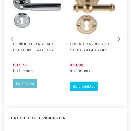
FUNKIS ESPERGÆRDE
ORDRUP KRYDS-GREB
D
FORKROMET ALU 383
STORT 7014 U/LAK
V
837,75
330,00
2
inkl. moms
inkl. moms
in
Læg i kurv
Se produktet
DINE SIDST SETE PRODUKTER