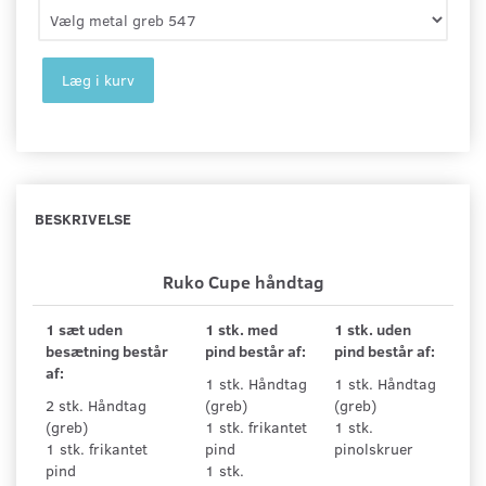
Læg i kurv
BESKRIVELSE
Ruko Cupe håndtag
1 sæt uden
1 stk. med
1 stk. uden
besætning består
pind består af:
pind består af:
af:
1 stk. Håndtag
1 stk. Håndtag
2 stk. Håndtag
(greb)
(greb)
(greb)
1 stk. frikantet
1 stk.
1 stk. frikantet
pind
pinolskruer
pind
1 stk.