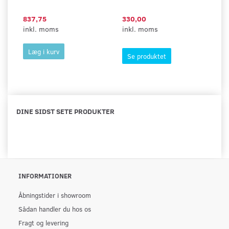
837,75
330,00
2
inkl. moms
inkl. moms
in
Læg i kurv
Se produktet
DINE SIDST SETE PRODUKTER
INFORMATIONER
Åbningstider i showroom
Sådan handler du hos os
Fragt og levering