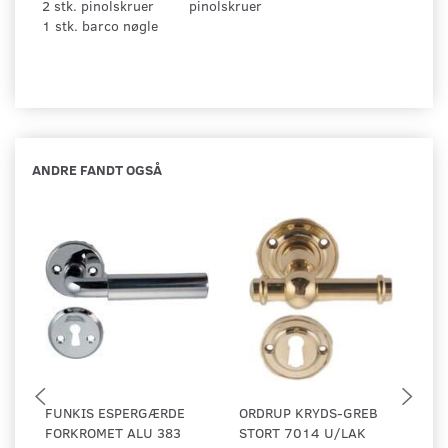
2 stk. pinolskruer
pinolskruer
1 stk. barco nøgle
ANDRE FANDT OGSÅ
FUNKIS ESPERGÆRDE
ORDRUP KRYDS-GREB
D
FORKROMET ALU 383
STORT 7014 U/LAK
V