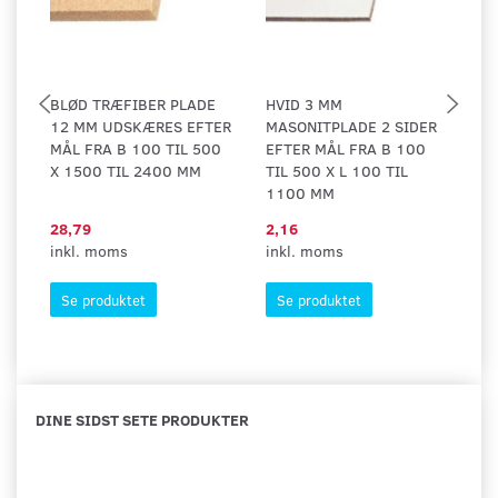
BLØD TRÆFIBER PLADE
HVID 3 MM
H
12 MM UDSKÆRES EFTER
MASONITPLADE 2 SIDER
H
MÅL FRA B 100 TIL 500
EFTER MÅL FRA B 100
X 1500 TIL 2400 MM
TIL 500 X L 100 TIL
1100 MM
28,79
2,16
1
inkl. moms
inkl. moms
in
Se produktet
Se produktet
DINE SIDST SETE PRODUKTER