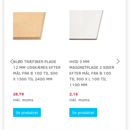
BLØD TRÆFIBER PLADE
HVID 3 MM
H
12 MM UDSKÆRES EFTER
MASONITPLADE 2 SIDER
H
MÅL FRA B 100 TIL 500
EFTER MÅL FRA B 100
X 1500 TIL 2400 MM
TIL 500 X L 100 TIL
1100 MM
28,79
2,16
1
inkl. moms
inkl. moms
in
Se produktet
Se produktet