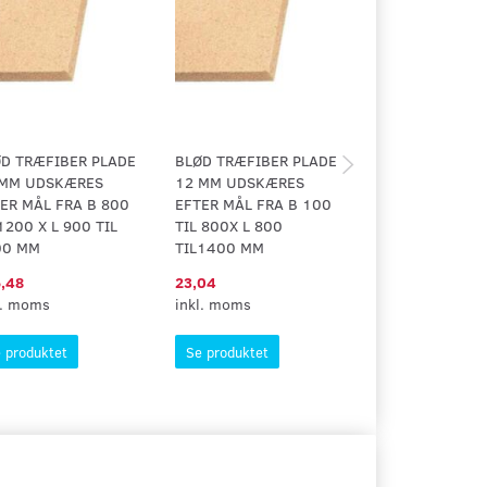
D TRÆFIBER PLADE
BLØD TRÆFIBER PLADE
BRUN 3 MM
 MM UDSKÆRES
12 MM UDSKÆRES
MASONITPLADE
ER MÅL FRA B 800
EFTER MÅL FRA B 100
MÅL FRA B 800 
1200 X L 900 TIL
TIL 800X L 800
1200 X L 800 T
00 MM
TIL1400 MM
MM
,48
23,04
75,20
l. moms
inkl. moms
inkl. moms
 produktet
Se produktet
Se produktet