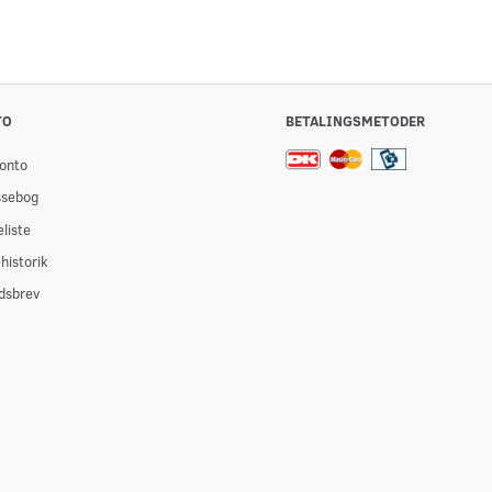
TO
BETALINGSMETODER
onto
ssebog
liste
historik
dsbrev