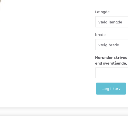
Længde:
brede:
Herunder skrives 
end overstående, 
Læg i kurv