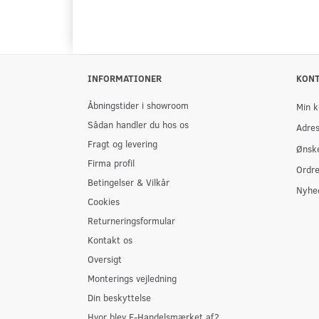
INFORMATIONER
KON
Åbningstider i showroom
Min k
Sådan handler du hos os
Adre
Fragt og levering
Ønske
Firma profil
Ordre
Betingelser & Vilkår
Nyhe
Cookies
Returneringsformular
Kontakt os
Oversigt
Monterings vejledning
Din beskyttelse
Hvor blev E-Handelsmærket af?