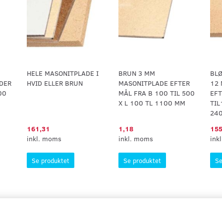
HELE MASONITPLADE I
BRUN 3 MM
BLØ
DER
HVID ELLER BRUN
MASONITPLADE EFTER
12
00
MÅL FRA B 100 TIL 500
EFT
X L 100 TL 1100 MM
TIL
24
161,31
1,18
155
inkl. moms
inkl. moms
ink
Se produktet
Se produktet
Se