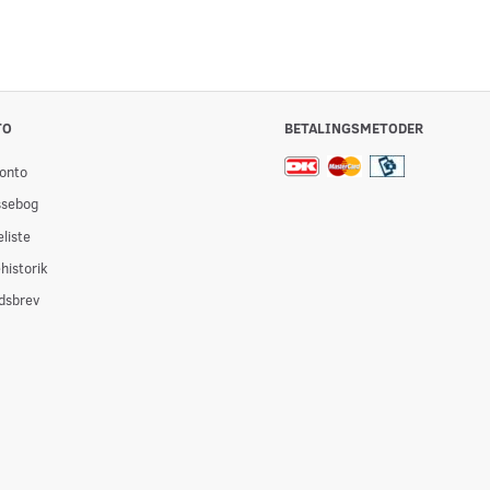
TO
BETALINGSMETODER
onto
ssebog
liste
historik
dsbrev