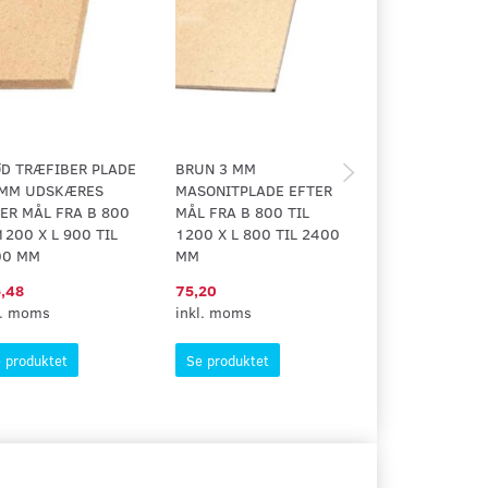
D TRÆFIBER PLADE
BRUN 3 MM
HVID 3 MM
 MM UDSKÆRES
MASONITPLADE EFTER
MASONITPLADE 
ER MÅL FRA B 800
MÅL FRA B 800 TIL
EFTER MÅL FRA
1200 X L 900 TIL
1200 X L 800 TIL 2400
TIL 700 X L 100
00 MM
MM
1100 MM
,48
75,20
1,18
l. moms
inkl. moms
inkl. moms
 produktet
Se produktet
Se produktet