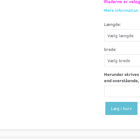
Pladerne er veleg
Mere information
Længde:
brede:
Herunder skrives 
end overstående, 
Læg i kurv