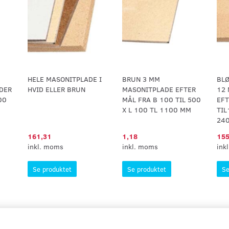
HELE MASONITPLADE I
BRUN 3 MM
BLØ
DER
HVID ELLER BRUN
MASONITPLADE EFTER
12
00
MÅL FRA B 100 TIL 500
EFT
X L 100 TL 1100 MM
TIL
24
161,31
1,18
155
inkl. moms
inkl. moms
ink
Se produktet
Se produktet
Se