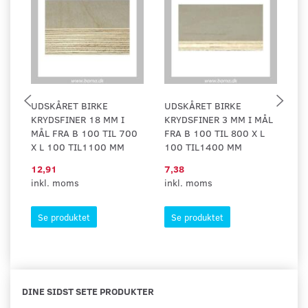
UDSKÅRET BIRKE
UDSKÅRET BIRKE
H
KRYDSFINER 18 MM I
KRYDSFINER 3 MM I MÅL
PL
MÅL FRA B 100 TIL 700
FRA B 100 TIL 800 X L
T
X L 100 TIL1100 MM
100 TIL1400 MM
12,91
7,38
55
inkl. moms
inkl. moms
in
Se produktet
Se produktet
DINE SIDST SETE PRODUKTER