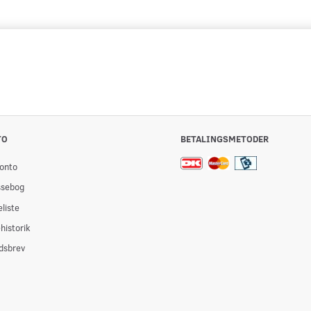
TO
BETALINGSMETODER
onto
ssebog
liste
historik
dsbrev