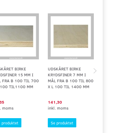
KÅRET BIRKE
UDSKÅRET BIRKE
UDSKÅRET BIR
DSFINER 15 MM I
KRYDSFINER 7 MM I
KRYDSFINER 12
 FRA B 100 TIL 700
MÅL FRA B 100 TIL 800
MÅL FRA B 100
 100 TIL1100 MM
X L 100 TIL 1400 MM
X L 100 TIL11
35
141,30
9,38
l. moms
inkl. moms
inkl. moms
 produktet
Se produktet
Se produktet