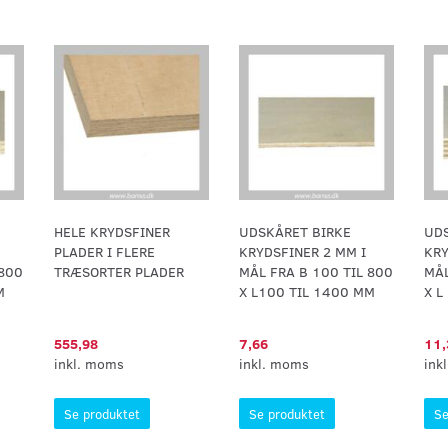
HELE KRYDSFINER
UDSKÅRET BIRKE
UDS
PLADER I FLERE
KRYDSFINER 2 MM I
KRY
 800
TRÆSORTER PLADER
MÅL FRA B 100 TIL 800
MÅL
M
X L100 TIL 1400 MM
X L
555,98
7,66
11,
inkl. moms
inkl. moms
ink
Se produktet
Se produktet
Se