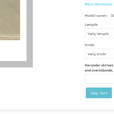
Mere information
Model/varenr.:
3
Længde:
brede:
Herunder skrives 
end overstående, 
Læg i kurv