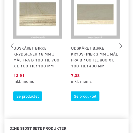
UDSKÅRET BIRKE
UDSKÅRET BIRKE
U
KRYDSFINER 18 MM I
KRYDSFINER 3 MM I MÅL
K
MÅL FRA B 100 TIL 700
FRA B 100 TIL 800 X L
FR
X L 100 TIL1100 MM
100 TIL1400 MM
L
12,91
7,38
7,
inkl. moms
inkl. moms
in
Se produktet
Se produktet
DINE SIDST SETE PRODUKTER