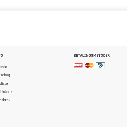
TO
BETALINGSMETODER
onto
ssebog
liste
historik
dsbrev