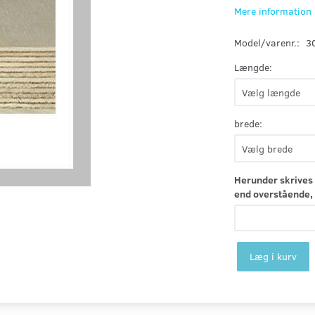
Mere information
Model/varenr.:
3
Længde:
brede:
Herunder skrives 
end overstående, 
Læg i kurv