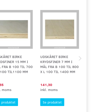
KÅRET BIRKE
UDSKÅRET BIRKE
UDSKÅRET BIR
DSFINER 15 MM I
KRYDSFINER 7 MM I
KRYDSFINER 12
 FRA B 100 TIL 700
MÅL FRA B 100 TIL 800
MÅL FRA B 100
 100 TIL1100 MM
X L 100 TIL 1400 MM
X L 100 TIL11
35
141,30
9,38
l. moms
inkl. moms
inkl. moms
 produktet
Se produktet
Se produktet