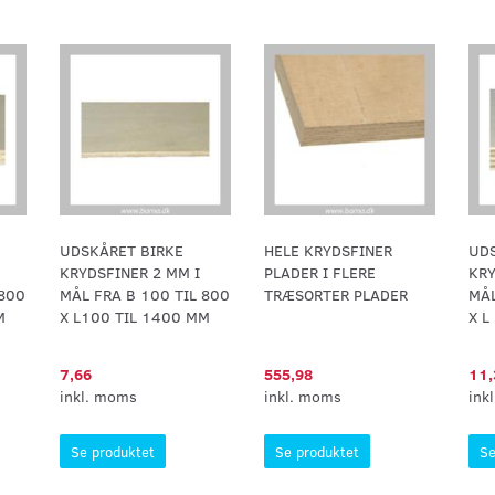
UDSKÅRET BIRKE
HELE KRYDSFINER
UDS
KRYDSFINER 2 MM I
PLADER I FLERE
KRY
 800
MÅL FRA B 100 TIL 800
TRÆSORTER PLADER
MÅL
M
X L100 TIL 1400 MM
X L
7,66
555,98
11,
inkl. moms
inkl. moms
ink
Se produktet
Se produktet
Se