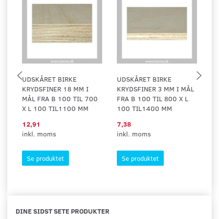
UDSKÅRET BIRKE
UDSKÅRET BIRKE
U
KRYDSFINER 18 MM I
KRYDSFINER 3 MM I MÅL
K
MÅL FRA B 100 TIL 700
FRA B 100 TIL 800 X L
FR
X L 100 TIL1100 MM
100 TIL1400 MM
L
12,91
7,38
7,
inkl. moms
inkl. moms
in
Se produktet
Se produktet
DINE SIDST SETE PRODUKTER