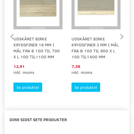
UDSKÅRET BIRKE
UDSKÅRET BIRKE
U
KRYDSFINER 18 MM I
KRYDSFINER 3 MM I MÅL
K
MÅL FRA B 100 TIL 700
FRA B 100 TIL 800 X L
FR
X L 100 TIL1100 MM
100 TIL1400 MM
L
12,91
7,38
7,
inkl. moms
inkl. moms
in
Se produktet
Se produktet
DINE SIDST SETE PRODUKTER