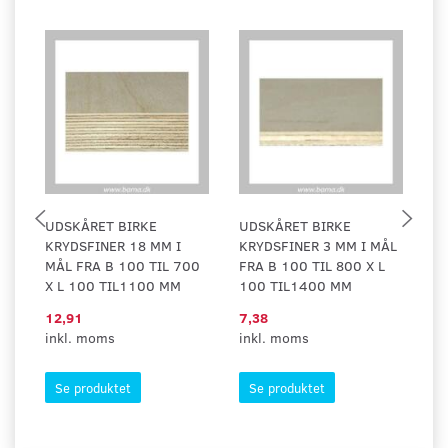
UDSKÅRET BIRKE
UDSKÅRET BIRKE
U
KRYDSFINER 18 MM I
KRYDSFINER 3 MM I MÅL
K
MÅL FRA B 100 TIL 700
FRA B 100 TIL 800 X L
FR
X L 100 TIL1100 MM
100 TIL1400 MM
L
12,91
7,38
7,
inkl. moms
inkl. moms
in
Se produktet
Se produktet