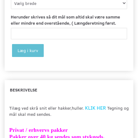
Herunder skrives så dit mål som altid skal være samme
eller mindre end overstående, ( Længderetning først.
Læg i kurv
BESKRIVELSE
KLIK HER
Tilæg ved skrå snit eller hakker,huller.
Tegning og
mål skal med sendes.
Privat / erhvervs pakker
Pakker over 40 kg sendes som stykgods.