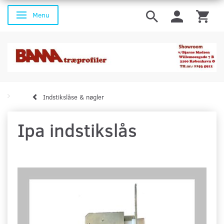
Menu
Skifte navigation
Indstikslåse & nøgler
Ipa indstikslås