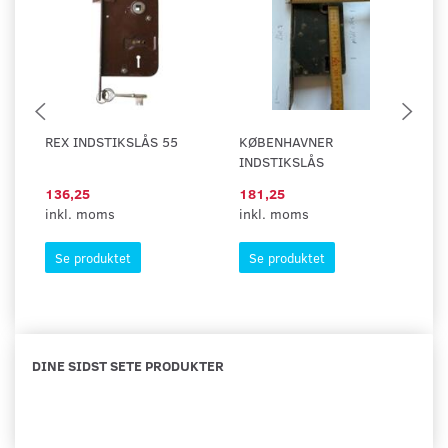
REX INDSTIKSLÅS 55
KØBENHAVNER
H
INDSTIKSLÅS
136,25
181,25
29
inkl. moms
inkl. moms
in
Se produktet
Se produktet
DINE SIDST SETE PRODUKTER