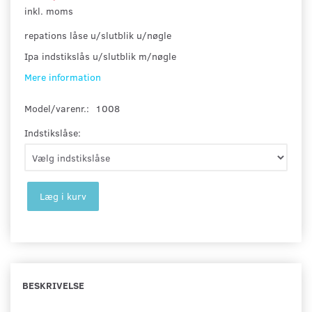
inkl. moms
repations låse u/slutblik u/nøgle
Ipa indstikslås u/slutblik m/nøgle
Mere information
Model/varenr.:
1008
Indstikslåse:
Læg i kurv
BESKRIVELSE