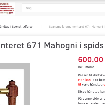
åndtag i Svensk udførsel
Svanemølle ornamenteret 671 Mahogni i 
teret 671 Mahogni i spids
600,00
inkl. moms
Passer til dørtyk
Man kan
ikke bes
til
vælg håndtag
o
Disse håndtag kan
På denne side er 
have en anden bes