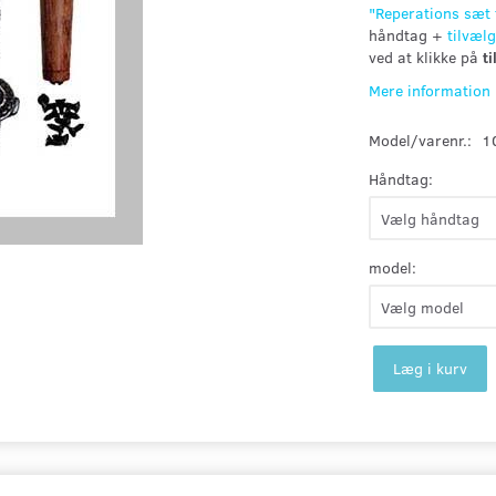
"
Reperations sæt 
håndtag +
tilvælg
ved at klikke på
t
Mere information
Model/varenr.:
1
Håndtag:
model:
Læg i kurv