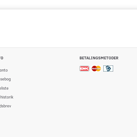
TO
BETALINGSMETODER
onto
ssebog
liste
historik
dsbrev