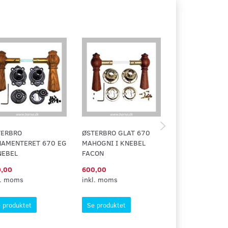
TERBRO
ØSTERBRO GLAT 670
ØSTERBRO GLA
NAMENTERET 670 EG
MAHOGNI I KNEBEL
EG I KNEBEL F
NEBEL
FACON
,00
600,00
600,00
l. moms
inkl. moms
inkl. moms
 produktet
Se produktet
Se produktet