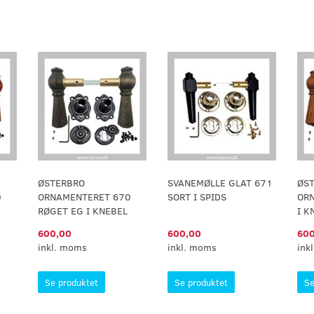
ØSTERBRO
SVANEMØLLE GLAT 671
ØS
0
ORNAMENTERET 670
SORT I SPIDS
OR
RØGET EG I KNEBEL
I K
600,00
600,00
600
inkl. moms
inkl. moms
ink
Se produktet
Se produktet
Se