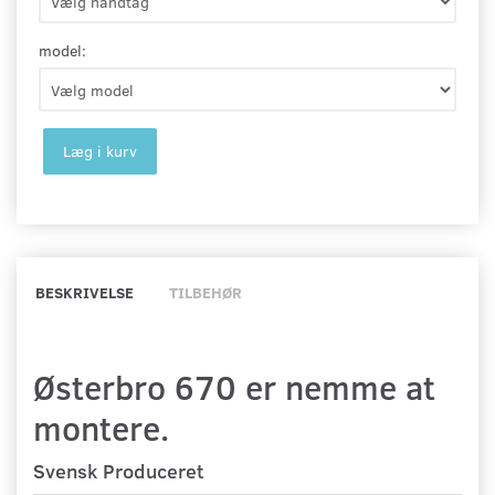
model:
Læg i kurv
BESKRIVELSE
TILBEHØR
Østerbro 670 er nemme at
montere.
Svensk Produceret