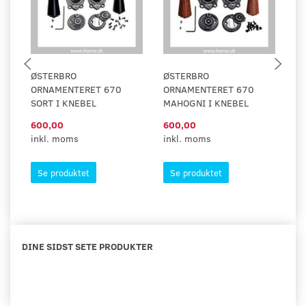
ØSTERBRO
ØSTERBRO
S
ORNAMENTERET 670
ORNAMENTERET 670
SO
SORT I KNEBEL
MAHOGNI I KNEBEL
600,00
600,00
6
inkl. moms
inkl. moms
in
Se produktet
Se produktet
DINE SIDST SETE PRODUKTER