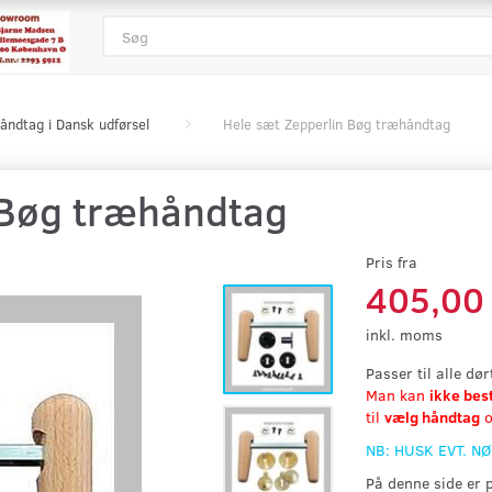
åndtag i Dansk udførsel
Hele sæt Zepperlin Bøg træhåndtag
 Bøg træhåndtag
Pris fra
405,00
inkl. moms
Passer til alle dø
Man kan
ikke bes
til
vælg håndtag
o
NB: HUSK EVT. N
På denne side er 