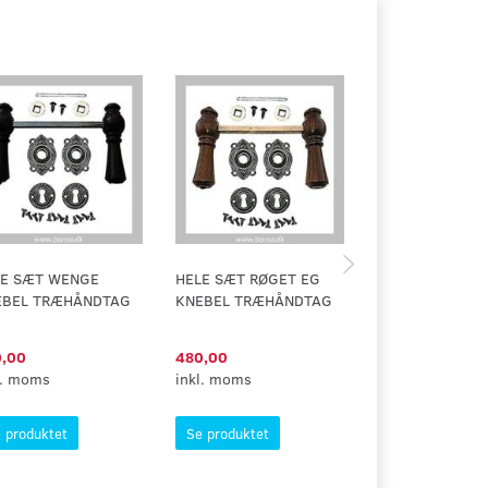
LE SÆT WENGE
HELE SÆT RØGET EG
HELE SÆT SOR
EBEL TRÆHÅNDTAG
KNEBEL TRÆHÅNDTAG
SPIDS TRÆHÅN
,00
480,00
436,95
l. moms
inkl. moms
inkl. moms
 produktet
Se produktet
Se produktet