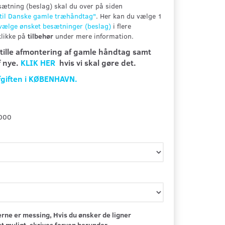
ætning (beslag) skal du over på siden
 til Danske gamle træhåndtag"
. Her kan du vælge 1
lvælge ønsket besætninger (beslag)
i flere
klikke på
tilbehør
under mere information.
stille afmontering af gamle håndtag samt
f nye.
KLIK HER
hvis vi skal gøre det.
fgiften i KØBENHAVN.
000
rne er messing, Hvis du ønsker de ligner
 muligt, skrives farven herunder.