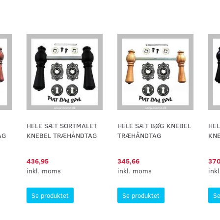
HELE SÆT SORTMALET
HELE SÆT BØG KNEBEL
HE
AG
KNEBEL TRÆHÅNDTAG
TRÆHÅNDTAG
KN
436,95
345,66
370
inkl. moms
inkl. moms
ink
Se produktet
Se produktet
Se