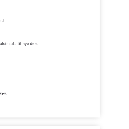
ind
lsinsats til nye døre
det.