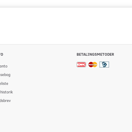
TO
BETALINGSMETODER
onto
ssebog
liste
historik
dsbrev