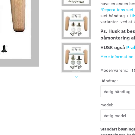
have en anden bes
"
Reperations sæt
sæt håndtag +
ti
varianter ved at 
Ps. Husk at be
påmontering a
HUSK også
P-a
Mere information
Model/varenr.:
1
Håndtag:
model:
Standart bøsninge
besætningen bedst