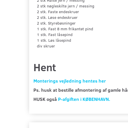
2 stk Halse jern / messing
2 stk nøgleskilte jern / messing
2 stk. Faste endeskruer
2 stk. Løse endeskruer
2 stk. Styrebøsninger
1 stk. Fast 8 mm frikantet pind
1 stk. Fast låsepind
1 stk. Løs låsepind
div skruer
Hent
Monterings vejledning hentes her
Ps. husk at bestille afmontering af gamle 
HUSK også
P-afgiften i KØBENHAVN.