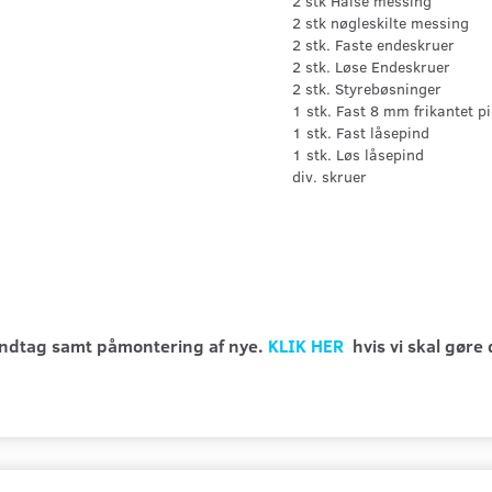
2 stk Halse messing
2 stk nøgleskilte messing
2 stk. Faste endeskruer
2 stk. Løse Endeskruer
2 stk. Styrebøsninger
1 stk. Fast 8 mm frikantet p
1 stk. Fast låsepind
1 stk. Løs låsepind
div. skruer
håndtag samt påmontering af nye.
KLIK HER
hvis vi skal gøre 