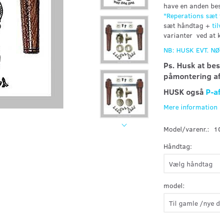
have en anden bes
"
Reperations sæt
sæt håndtag +
ti
varianter ved at 
NB: HUSK EVT. N
Ps. Husk at be
påmontering a
HUSK også
P-a
Mere information
Model/varenr.:
1
Håndtag:
model: