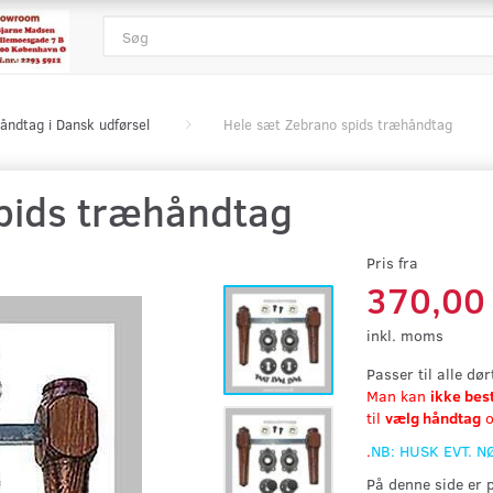
åndtag i Dansk udførsel
Hele sæt Zebrano spids træhåndtag
pids træhåndtag
Pris fra
370,00
inkl. moms
Passer til alle dø
Man kan
ikke bes
til
vælg håndtag
o
.
NB: HUSK EVT. 
På denne side er 