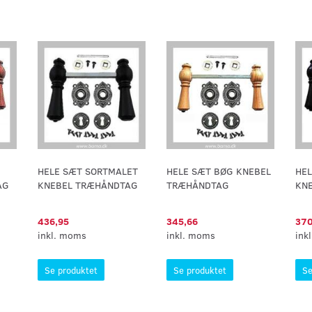
HELE SÆT SORTMALET
HELE SÆT BØG KNEBEL
HE
AG
KNEBEL TRÆHÅNDTAG
TRÆHÅNDTAG
KN
436,95
345,66
370
inkl. moms
inkl. moms
ink
Se produktet
Se produktet
Se