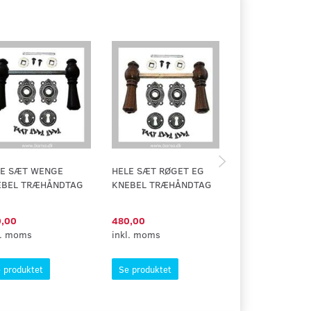
LE SÆT WENGE
HELE SÆT RØGET EG
HELE SÆT ZEPP
EBEL TRÆHÅNDTAG
KNEBEL TRÆHÅNDTAG
BØG TRÆHÅND
,00
480,00
405,00
l. moms
inkl. moms
inkl. moms
 produktet
Se produktet
Se produktet