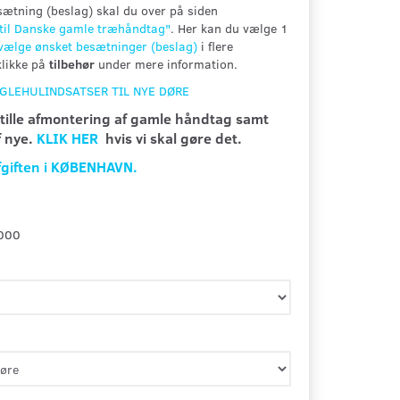
ætning (beslag) skal du over på siden
 til Danske gamle træhåndtag"
. Her kan du vælge 1
lvælge ønsket besætninger (beslag)
i flere
klikke på
tilbehør
under mere information.
ØGLEHULINDSATSER TIL NYE DØRE
stille afmontering af gamle håndtag samt
f nye.
KLIK HER
hvis vi skal gøre det.
fgiften i KØBENHAVN.
000