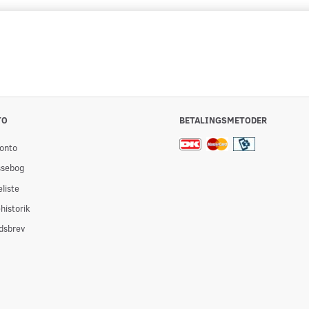
TO
BETALINGSMETODER
onto
ssebog
liste
historik
dsbrev