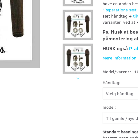
have en anden bes
"
Reperations sæt
sæt håndtag +
ti
varianter ved at 
Ps. Husk at be
påmontering a
HUSK også
P-a
Mere information
Model/varenr.:
1
Håndtag:
model:
Standart bøsninge
besætningen bedst