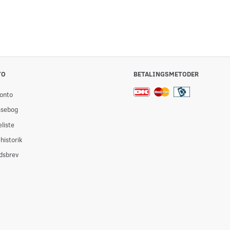
TO
BETALINGSMETODER
onto
ssebog
liste
historik
dsbrev