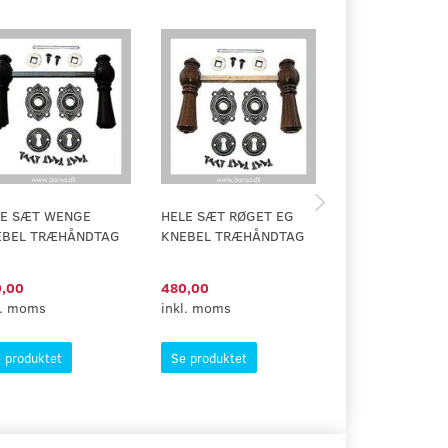
LE SÆT WENGE
HELE SÆT RØGET EG
HELE SÆT ZEPP
EBEL TRÆHÅNDTAG
KNEBEL TRÆHÅNDTAG
BØG TRÆHÅND
,00
480,00
405,00
l. moms
inkl. moms
inkl. moms
 produktet
Se produktet
Se produktet