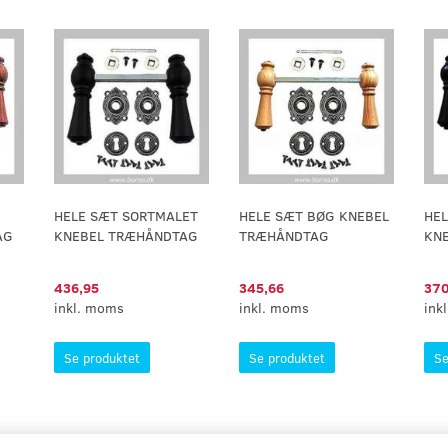
HELE SÆT SORTMALET
HELE SÆT BØG KNEBEL
HE
AG
KNEBEL TRÆHÅNDTAG
TRÆHÅNDTAG
KN
436,95
345,66
370
inkl. moms
inkl. moms
ink
Se produktet
Se produktet
Se