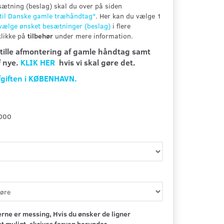
ætning (beslag) skal du over på siden
 til Danske gamle træhåndtag"
. Her kan du vælge 1
lvælge ønsket besætninger (beslag)
i flere
klikke på
tilbehør
under mere information.
stille afmontering af gamle håndtag samt
f nye.
KLIK HER
hvis vi skal gøre det.
fgiften i KØBENHAVN.
000
rne er messing, Hvis du ønsker de ligner
 muligt, skrives farven herunder.