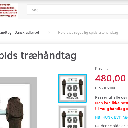
åndtag i Dansk udførsel
Hele sæt røget Eg spids træhåndtag
spids træhåndtag
Pris fra
480,00
inkl. moms
Passer til alle dø
Man kan
ikke bes
til
vælg håndtag
o
NB: HUSK EVT. N
På denne side er 