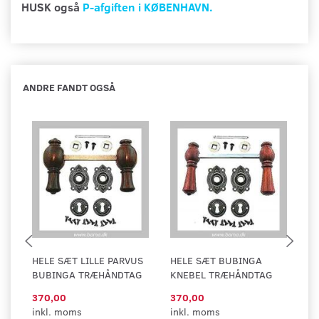
HUSK også
P-afgiften i KØBENHAVN.
ANDRE FANDT OGSÅ
HELE SÆT LILLE PARVUS
HELE SÆT BUBINGA
H
BUBINGA TRÆHÅNDTAG
KNEBEL TRÆHÅNDTAG
K
370,00
370,00
43
inkl. moms
inkl. moms
in