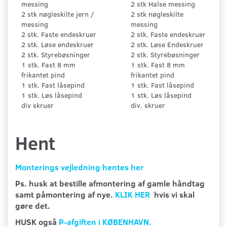
messing
2 stk Halse messing
2 stk nøgleskilte jern /
2 stk nøgleskilte
messing
messing
2 stk. Faste endeskruer
2 stk. Faste endeskruer
2 stk. Løse endeskruer
2 stk. Løse Endeskruer
2 stk. Styrebøsninger
2 stk. Styrebøsninger
1 stk. Fast 8 mm
1 stk. Fast 8 mm
frikantet pind
frikantet pind
1 stk. Fast låsepind
1 stk. Fast låsepind
1 stk. Løs låsepind
1 stk. Løs låsepind
div skruer
div. skruer
Hent
Monterings vejledning hentes her
Ps. husk at bestille afmontering af gamle håndtag
samt påmontering af nye.
KLIK HER
hvis vi skal
gøre det.
HUSK også
P-afgiften i KØBENHAVN.