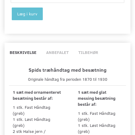
Læg i kurv
BESKRIVELSE
ANBEFALET
TILBEHØR
Spids træhåndtag med besætning
Originale håndtag fra perioden 1870 til 1930
1 sæt med ornamenteret
1 sæt med glat
besætning består af:
messing besætning
består af:
1 stk. Fast Håndtag
(greb)
1 stk. Fast Håndtag
1 stk. Løst Håndtag
(greb)
(greb)
1 stk. Løst Håndtag
2 stk Halse jern /
(greb)